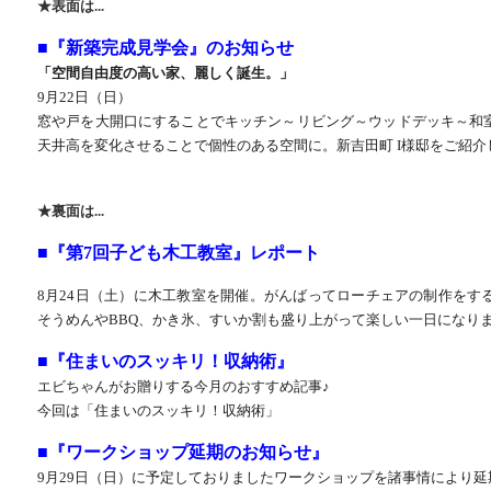
★表面は
...
■『新築完成見学会』のお知らせ
「空間自由度の高い家、麗しく誕生。」
9月22日（日）
窓や戸を大開口にすることでキッチン～リビング～ウッドデッキ～和
天井高を変化させることで個性のある空間に。新吉田町 I様邸をご紹介
★裏面は...
■『第7回子ども木工教室』レポート
8月24日（土）に木工教室を開催。がんばってローチェアの制作をす
そうめんやBBQ、かき氷、すいか割も盛り上がって楽しい一日になり
■『住まいのスッキリ！収納術』
エビちゃんがお贈りする今月のおすすめ記事♪
今回は「住まいのスッキリ！収納術」
■『ワークショップ延期のお知らせ』
9月29日（日）に予定しておりましたワークショップを諸事情により