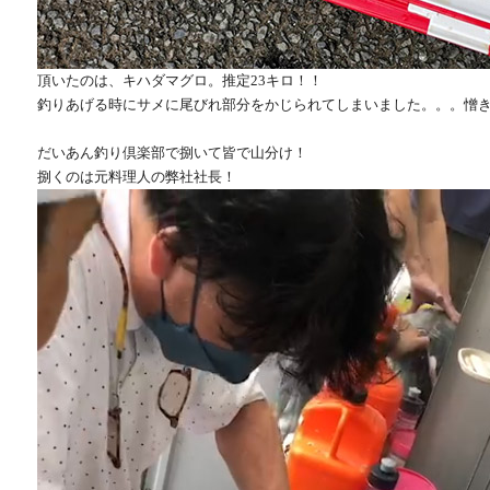
頂いたのは、キハダマグロ。推定23キロ！！
釣りあげる時にサメに尾びれ部分をかじられてしまいました。。。憎
だいあん釣り倶楽部で捌いて皆で山分け！
捌くのは元料理人の弊社社長！