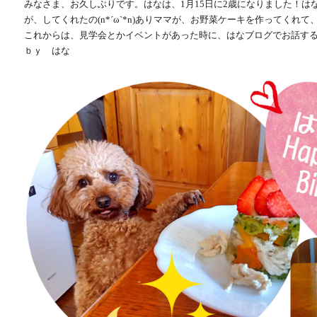
みなさま、お久しぶりです。はなは、1月15日に2歳になりました！はなの『 
が、してくれたの(n*´ω`*n)ありママが、お野菜ケーキを作ってくれ
これからは、見学会とかイベントがあった時に、はなブログでお話するね(
ｂｙ はな