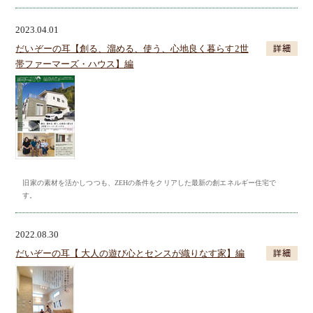
2023.04.01
だいぞーの耳【創る、溜める、使う、心地良く暮らす2世
帯ファーマーズ・ハウス】編
旧家の素材を活かしつつも、ZEHの条件をクリアした最新の創エネルギー住宅で
す。
2022.08.30
だいぞーの耳【 大人の遊び心とセンスが織りなす家】編