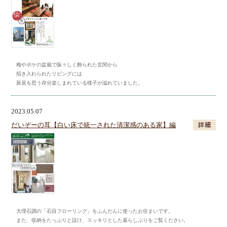
梅やボケの盆栽で賑々しく飾られた玄関から
招き入れられたリビングには
新居を思う存分楽しまれている様子が溢れていました。
2023.05.07
だいぞーの耳【白い床で統一された清潔感のある家】編
大理石調の「石目フローリング」をふんだんに使ったお住まいです。
また、収納をたっぷりと設け、スッキリとした暮らしぶりをご覧ください。