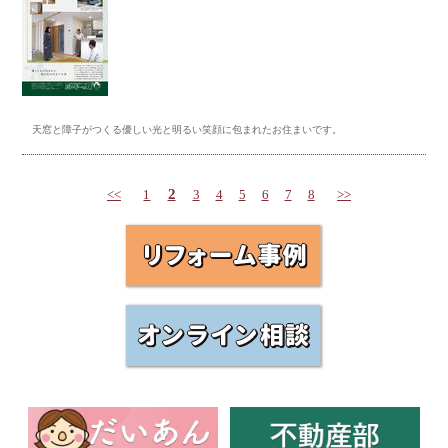
天窓と障子がつくる優しい光と明るい笑顔に包まれたお住まいです。
2
<<
1
3
4
5
6
7
8
>>