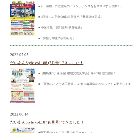
■今、屋根・外壁塗装の『メンテナンスをおススメする理由！』
■ 3階建ての完全分離2世帯住宅『新築建物完成』
■ 中区本牧『調剤薬局 新築完成』
■『夢祭り中止のお知らせ』
2022.07.05
だいあんStyle vol.108 (7月号)できました！
■【綱島東3丁目 新築 建物完成見学会】を7/24(日)に開催！
■ 「夏休みこども木工教室」 の参加者募集のお知らせ！→中止します
2022.06.14
だいあんStyle vol.107 (6月号) できました！
■夢工房だいあんで『夏のリフォーム！』