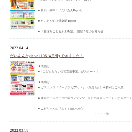
■ 新築工事中！『だいあんReport』
■ だいあん釣り倶楽部 Report
■ 「夏休みこども木工教室」 開催予定のお知らせ
2022.04.14
だいあんStyle vol.106 (4月号) できました！
★表面は...
■『こどもみらい住宅支援事業』がスタート！
★裏面は...
■ ガスコンロ『ノーリツ ピアット』《限定1台 》を特別にご用意！
■ 建築ホームページに新コンテンツ『今日の現場レポート』がスター
■ エビちゃんの『おすすめレシピ』
・・・・他
2022.03.11