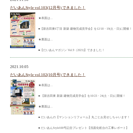
だいあんStyle vol.103(12月号) できました！
★表面は...
■【新吉田東6丁目 新築 建物完成見学会】を12/18・19(土・日)に開催！
★裏面は...
■【だいあんマガジン Vol.9（2021)】できました！
2021.10.05
だいあんStyle vol.102(10月号) できました！
★表面は...
■ 【新吉田東 新築 建物完成見学会】を10/23・24(土・日)に開催！
★裏面は...
■ だいあんの【マンションリフォーム】丸ごとお見せしちゃいます！
■ だいあんStyle100号記念プレゼント【洗面化粧台の工事レポート】