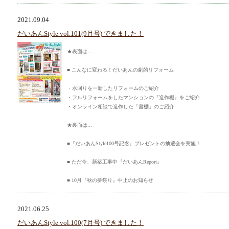
2021.09.04
だいあんStyle vol.101(9月号) できました！
★表面は...
■ こんなに変わる！だいあんの劇的リフォーム
・水回りを一新したリフォームのご紹介
・フルリフォームをしたマンションの『造作棚』をご紹介
・オンライン相談で造作した「書棚」のご紹介
★裏面は...
■『だいあんStyle100号記念』プレゼントの抽選会を実施！
■ ただ今、新築工事中『だいあんReport』
■ 10月『秋の夢祭り』中止のお知らせ
2021.06.25
だいあんStyle vol.100(7月号) できました！