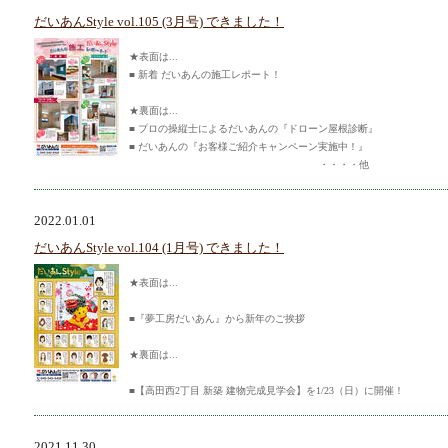
だいあんStyle vol.105 (3月号) できました！
★表面は...
■ 新着 だいあんの施工レポート！
★裏面は...
■ プロの操縦士によるだいあんの『ドローン屋根診断』
■ だいあんの『お客様ご紹介キャンペーン実施中！』
・・・・他
2022.01.01
だいあんStyle vol.104 (1月号) できました！
★表面は...
■『夢工房だいあん』から新年のご挨拶
★裏面は...
■【高田西2丁目 新築 建物完成見学会】を1/23（日）に開催！
2021.11.30