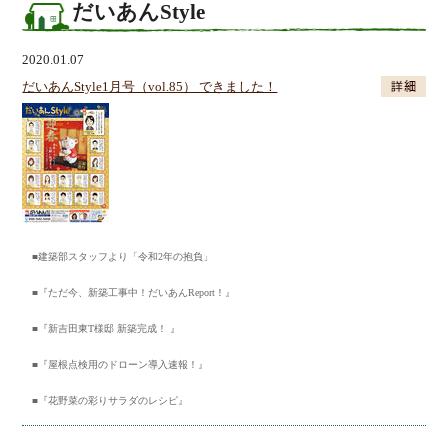
だいあんStyle
2020.01.07
だいあんStyle1月号（vol.85） できました！
■建築部スタッフより「令和2年の抱負」
■『ただ今、新築工事中！だいあんReport！』
■『新吉田東T様邸 新築完成！ 』
■『屋根点検用のドローン導入速報！』
■『花野菜の彩りサラダのレシピ』