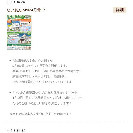
2019.04.24
だいあん Style4月号_2
■『新築完成見学会』のお知らせ
5月は3週にわたって見学会を開催します。
今回は5月12日・19日・26日の見学会のご案内です。
新吉田東7丁目・高田西3丁目、新吉田町、
それぞれ特徴的なお住まいとなっております。
■『だいあん倶楽部/たけのこ掘り体験会』レポート
4月13日（日）に地元農家さんの竹林で体験しました
たけのこ掘りの楽しい様子をお送りします！
今回も見学会案内を中心に充実した内容です！
2019.04.02