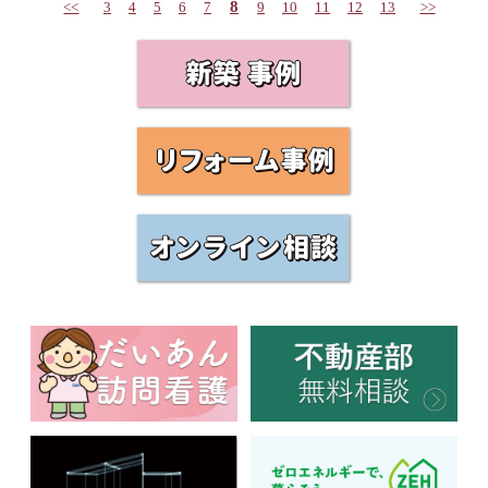
8
<<
3
4
5
6
7
9
10
11
12
13
>>