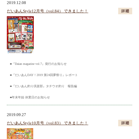
2019.12.08
だいあんStyle12月号（vol.84） できました！
■『Daian magazine vol.7』発行のお知らせ
■『だいあんDAY！2019 第24回夢祭り』レポート
■『だいあん釣り倶楽部』タチウオ釣り 報告編
■年末年始 休業日のお知らせ
2019.09.27
だいあんStyle10月号（vol.83） できました！