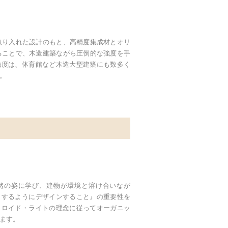
取り入れた設計のもと、高精度集成材とオリ
ることで、木造建築ながら圧倒的な強度を手
強度は、体育館など木造大型建築にも数多く
。
然の姿に学び、建物が環境と溶け合いなが
トするようにデザインすること』の重要性を
・ロイド・ライトの理念に従ってオーガニッ
ます。