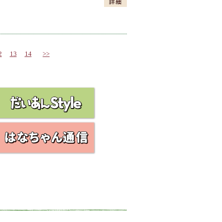
2
13
14
>>