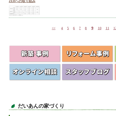
ZEHへの取り組み
9
<<
4
5
6
7
8
10
11
1
だいあんの家づくり