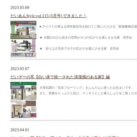
2023.05.09
だいあんStyle vol.115 (5月号) できました！
■ テイストの異なる高性能住宅を続けてご覧いただける『新築建物完
★ 大開口のひと続きの空間がヨコの広がりを感じさせる家 見学会
★ 折り上げ天井でタテの広がりを感じさせる家 見学会
2023.05.07
だいぞーの耳【白い床で統一された清潔感のある家】編
大理石調の「石目フローリング」をふんだんに使ったお住まいです。
また、収納をたっぷりと設け、スッキリとした暮らしぶりをご覧くだ
2023.04.01