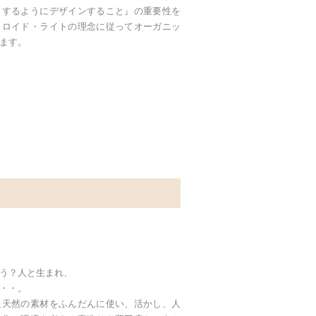
トするようにデザインすること』の重要性を
・ロイド・ライトの理念に従ってオーガニッ
ます。
う？人と生まれ、
・・。
た天然の素材をふんだんに使い、活かし、人