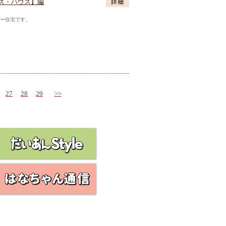
ズ・ハウス】編
ギー住宅です。
27
28
29
>>